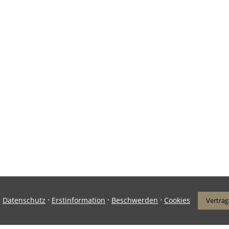
·
·
·
·
Datenschutz
Erstinformation
Beschwerden
Cookies
Vertrag